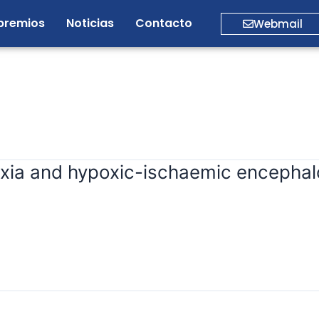
premios
Noticias
Contacto
Webmail
hyxia and hypoxic-ischaemic encepha