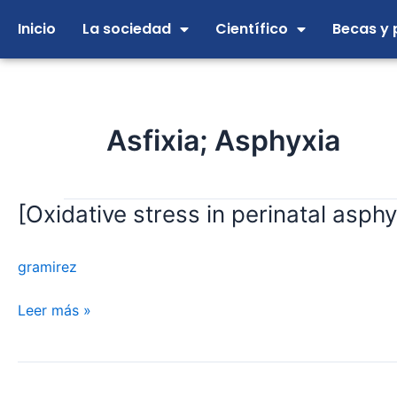
Ir
Inicio
La sociedad
Científico
Becas y 
al
contenido
Asfixia; Asphyxia
[Oxidative stress in perinatal asp
[Oxidative
stress
in
gramirez
perinatal
asphyxia
Leer más »
and
hypoxic-
ischaemic
encephalopathy]