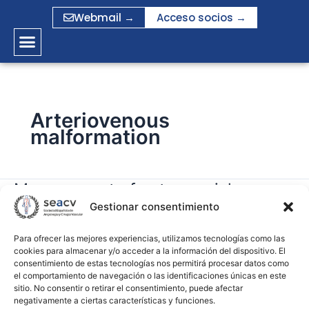
Ir
Webmail →
Acceso socios →
al
contenido
Arteriovenous
malformation
Management of extracranial
Management
of
Gestionar consentimiento
arteriovenous malformations of the
extracranial
head and neck
arteriovenous
Para ofrecer las mejores experiencias, utilizamos tecnologías como las
cookies para almacenar y/o acceder a la información del dispositivo. El
malformations
consentimiento de estas tecnologías nos permitirá procesar datos como
gramirez
of
el comportamiento de navegación o las identificaciones únicas en este
the
sitio. No consentir o retirar el consentimiento, puede afectar
Leer más »
negativamente a ciertas características y funciones.
head