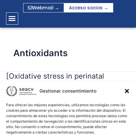
Ir
Webmail →
Acceso socios →
al
contenido
Antioxidants
[Oxidative stress in perinatal
[Oxidative
stress
asphyxia and hypoxic-ischaemic
in
Gestionar consentimiento
encephalopathy]
perinatal
asphyxia
Para ofrecer las mejores experiencias, utilizamos tecnologías como las
cookies para almacenar y/o acceder a la información del dispositivo. El
gramirez
and
consentimiento de estas tecnologías nos permitirá procesar datos como
hypoxic-
el comportamiento de navegación o las identificaciones únicas en este
Leer más »
ischaemic
sitio. No consentir o retirar el consentimiento, puede afectar
negativamente a ciertas características y funciones.
encephalopathy]