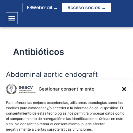
Ir
Webmail →
Acceso socios →
al
contenido
Antibióticos
Abdominal aortic endograft
Abdominal
aortic
infection. A decade of experience
endograft
Gestionar consentimiento
and literature review
infection.
A
Para ofrecer las mejores experiencias, utilizamos tecnologías como las
cookies para almacenar y/o acceder a la información del dispositivo. El
gramirez
decade
consentimiento de estas tecnologías nos permitirá procesar datos como
of
el comportamiento de navegación o las identificaciones únicas en este
Leer más »
experience
sitio. No consentir o retirar el consentimiento, puede afectar
negativamente a ciertas características y funciones.
and