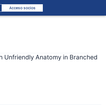
Acceso socios
th Unfriendly Anatomy in Branched