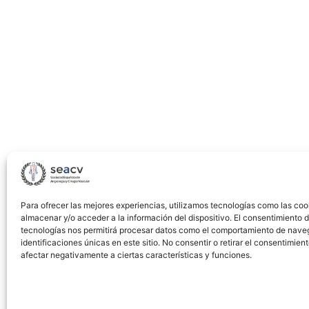
Vessels
With
Unfriendly
Anatomy
in
Branched
Endovascular
Aortic
Repair»
Para ofrecer las mejores experiencias, utilizamos tecnologías como las coo
almacenar y/o acceder a la información del dispositivo. El consentimiento 
tecnologías nos permitirá procesar datos como el comportamiento de nave
identificaciones únicas en este sitio. No consentir o retirar el consentimien
afectar negativamente a ciertas características y funciones.