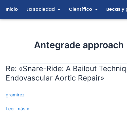
Ir
Inicio
La sociedad
Científico
Becas y 
al
contenido
Antegrade approach
Re: «Snare-Ride: A Bailout Techni
Re:
«Snare-
Endovascular Aortic Repair»
Ride:
A
gramirez
Bailout
Technique
Leer más »
to
Catheterize
Target