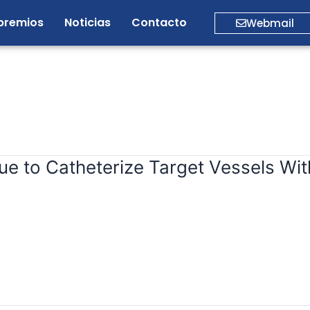
premios
Noticias
Contacto
Webmail
que to Catheterize Target Vessels Wi