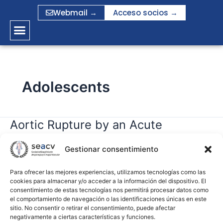
Ir
Webmail →
Acceso socios →
al
contenido
Adolescents
Aortic Rupture by an Acute
Aortic
Rupture
Dissection of the Thoracoabdominal
by
Gestionar consentimiento
Aorta in a 12-Year-Old Boy
an
Acute
Para ofrecer las mejores experiencias, utilizamos tecnologías como las
cookies para almacenar y/o acceder a la información del dispositivo. El
gramirez
Dissection
consentimiento de estas tecnologías nos permitirá procesar datos como
of
el comportamiento de navegación o las identificaciones únicas en este
Leer más »
the
sitio. No consentir o retirar el consentimiento, puede afectar
negativamente a ciertas características y funciones.
Thoracoabdominal