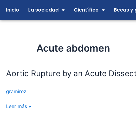
Ir
Inicio
La sociedad
Científico
Becas y 
al
contenido
Acute abdomen
Aortic Rupture by an Acute Dissec
Aortic
Rupture
by
gramirez
an
Acute
Leer más »
Dissection
of
the
Thoracoabdominal