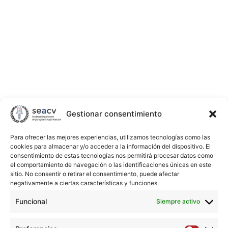
CONTACTO
Estamos aquí para ayudarte.
Si tienes alguna pregunta, incidencia o
necesidad, estamos aquí para ayudarte.
Completa el siguiente formulario y nos
pondremos en contacto contigo lo antes
posible.
Nombre
Nombre
Apellidos
Gestionar consentimiento
*
Para ofrecer las mejores experiencias, utilizamos tecnologías como las
cookies para almacenar y/o acceder a la información del dispositivo. El
consentimiento de estas tecnologías nos permitirá procesar datos como
el comportamiento de navegación o las identificaciones únicas en este
Email
sitio. No consentir o retirar el consentimiento, puede afectar
negativamente a ciertas características y funciones.
*
Funcional
Siempre activo
Mensaje
*