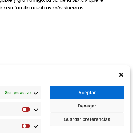
able y gran amigo. La JD de la SEACV quiere
r a su familia nuestras más sinceras
Aceptar
Siempre activo
Denegar
Preferencias
Guardar preferencias
Estadísticas