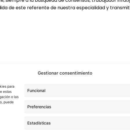
 siempre a la búsqueda de consensos, trabajador infatig
dida de este referente de nuestra especialidad y transmiti
Gestionar consentimiento
kies para
Funcional
de estas
gación o las
to, puede
Preferencias
Estadísticas