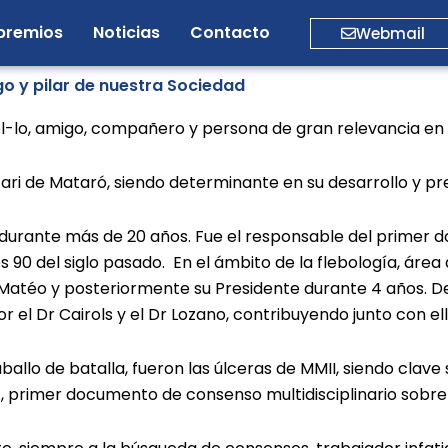
premios
Noticias
Contacto
Webmail
go y pilar de nuestra Sociedad
el-lo, amigo, compañero y persona de gran relevancia en 
tari de Mataró, siendo determinante en su desarrollo y pr
durante más de 20 años. Fue el responsable del primer 
s 90 del siglo pasado. En el ámbito de la flebología, área
r Matéo y posteriormente su Presidente durante 4 años. D
r el Dr Cairols y el Dr Lozano, contribuyendo junto con e
aballo de batalla, fueron las úlceras de MMII, siendo clav
, primer documento de consenso multidisciplinario sobre 