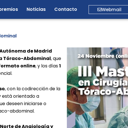
premios
Noticias
Contacto
Webmail
dominal
d Autónoma de Madrid
rta Tóraco-Abdominal
, que
formato online
, y los días
1
ncial.
so
, con la codirección de la
 y está orientado a
ue deseen iniciarse o
raco-abdominal.
Norte de Angiología y