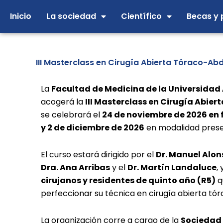
Ir
Inicio
La sociedad
Científico
Becas y 
al
contenido
III Masterclass en Cirugía Abierta Tóraco-Ab
La
Facultad de Medicina de la Universida
acogerá la
III Masterclass en Cirugía Abie
se celebrará el
24 de noviembre de 2026 en 
y 2 de diciembre de 2026
en modalidad prese
El curso estará dirigido por el
Dr. Manuel Alon
Dra. Ana Arribas
y el
Dr. Martín Landaluce
,
cirujanos y residentes de quinto año (R5)
q
perfeccionar su técnica en cirugía abierta tó
La organización corre a cargo de la
Sociedad 