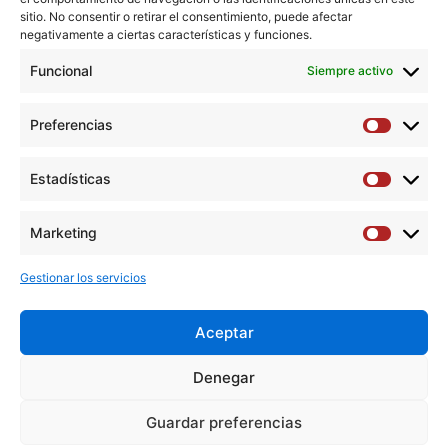
sitio. No consentir o retirar el consentimiento, puede afectar
La entrevista completa ya está disponible, puedes verla a
negativamente a ciertas características y funciones.
continuación.
Funcional
Siempre activo
Preferencias
Preferen
Estadísticas
Estadíst
Marketing
Marketi
Gestionar los servicios
Aceptar
Y
F
T
I
L
Denegar
o
a
w
n
i
u
c
i
s
n
Guardar preferencias
Aviso Legal
|
Política de privacidad
|
Política de cookies