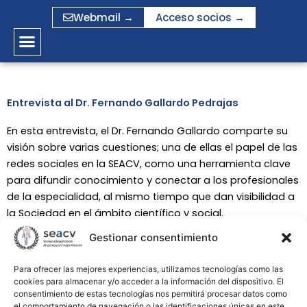
Ir
Webmail →
Acceso socios →
al
contenido
Entrevista al Dr. Fernando Gallardo Pedrajas
En esta entrevista, el Dr. Fernando Gallardo comparte su
visión sobre varias cuestiones; una de ellas el papel de las
redes sociales en la SEACV, como una herramienta clave
para difundir conocimiento y conectar a los profesionales
de la especialidad, al mismo tiempo que dan visibilidad a
la Sociedad en el ámbito científico y social.
Gestionar consentimiento
EL Dr. Gallardo destaca también la importancia de la
participación activa en los Congresos, como espacios
Para ofrecer las mejores experiencias, utilizamos tecnologías como las
fundamentales para el intercambio y el crecimiento de la
cookies para almacenar y/o acceder a la información del dispositivo. El
consentimiento de estas tecnologías nos permitirá procesar datos como
comunidad vascular.
el comportamiento de navegación o las identificaciones únicas en este