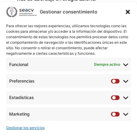
Prácticas incluyen arteriotomías, anastomosis y
Gestionar consentimiento
cierre de heridas, con uso de instrumental quirúrgico
y materiales específicos.
Para ofrecer las mejores experiencias, utilizamos tecnologías como las
Se realizarán intervenciones tutorizadas,
cookies para almacenar y/o acceder a la información del dispositivo. El
garantizando un entorno similar al hospitalario. ​
consentimiento de estas tecnologías nos permitirá procesar datos como
el comportamiento de navegación o las identificaciones únicas en este
sitio. No consentir o retirar el consentimiento, puede afectar
Información práctica
negativamente a ciertas características y funciones.
Duración total:
15 horas
Número de plazas:
8 (limitadas)
Funcional
Siempre activo
Dirigido a:
médicos residentes (MIR) de Cirugía
Vascular a partir de 3º año y adjuntos jóvenes.
Preferencias
Preferen
Fecha límite de inscripción:
15 de enero de 2026
Inscripción:
enviar un correo electrónico a
Estadísticas
irenea73@gmail.com
o
Estadíst
monica.h.m83@gmail.com
con el asunto
Curso de
Marketing
Suturas Vasculares
, indicando nombre, apellidos,
Marketi
hospital y año de residencia.
Gestionar los servicios