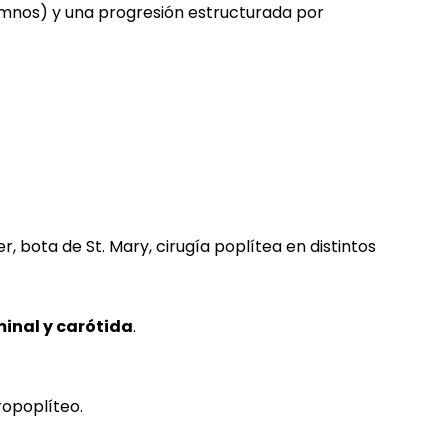
umnos) y una progresión estructurada por
r, bota de St. Mary, cirugía poplítea en distintos
inal y carótida
.
ropoplíteo.