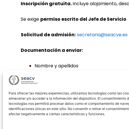
Inscripción gratuita.
Incluye alojamiento, de
Se exige
permiso escrito del Jefe de Servicio
Solicitud de admisión:
secretaria@seacve.es
Documentación a enviar:
Nombre y apellidos
DNI
Email
Teléfono
Para ofrecer las mejores experiencias, utilizamos tecnologías como las coo
Permiso del Jefe de Servicio
almacenar y/o acceder a la información del dispositivo. El consentimiento 
tecnologías nos permitirá procesar datos como el comportamiento de nave
identificaciones únicas en este sitio. No consentir o retirar el consentimien
Este curso supone una oportunidad única para q
afectar negativamente a ciertas características y funciones.
para una formación vascular completa. Si deseas