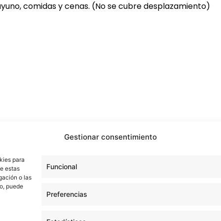
sayuno, comidas y cenas. (No se cubre desplazamiento)
Gestionar consentimiento
kies para
Funcional
de estas
gación o las
to, puede
ue los residentes puedan adquirir experiencia real en ci
Preferencias
 asistir, te recomendamos solicitar plaza lo antes posibl