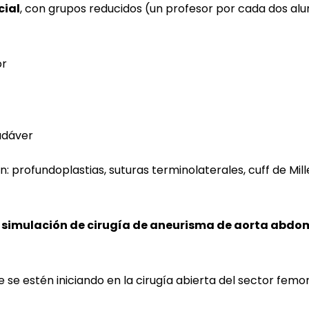
cial
, con grupos reducidos (un profesor por cada dos al
or
adáver
 profundoplastias, suturas terminolaterales, cuff de Mille
r
simulación de cirugía de aneurisma de aorta abdom
que se estén iniciando en la cirugía abierta del sector femo