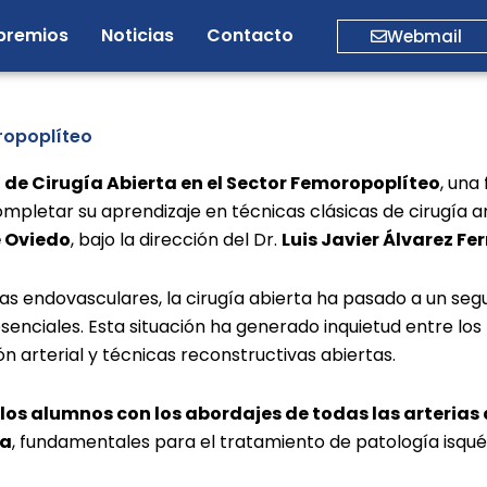
premios
Noticias
Contacto
Webmail
ropoplíteo
 de Cirugía Abierta en el Sector Femoropoplíteo
, una
pletar su aprendizaje en técnicas clásicas de cirugía arte
e Oviedo
, bajo la dirección del Dr.
Luis Javier Álvarez Fe
as endovasculares, la cirugía abierta ha pasado a un seg
senciales. Esta situación ha generado inquietud entre los
 arterial y técnicas reconstructivas abiertas.
 los alumnos con los abordajes de todas las arterias 
na
, fundamentales para el tratamiento de patología isqu