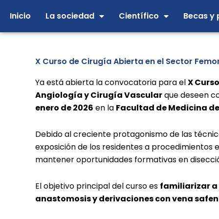
Ir
Inicio
La sociedad
Científico
Becas y 
al
contenido
X Curso de Cirugía Abierta en el Sector Femo
Ya está abierta la convocatoria para el
X Curso
Angiología y Cirugía Vascular
que deseen com
enero de 2026
en la
Facultad de Medicina d
Debido al creciente protagonismo de las técnic
exposición de los residentes a procedimientos e
mantener oportunidades formativas en disección
El objetivo principal del curso es
familiarizar a
anastomosis y derivaciones con vena safe