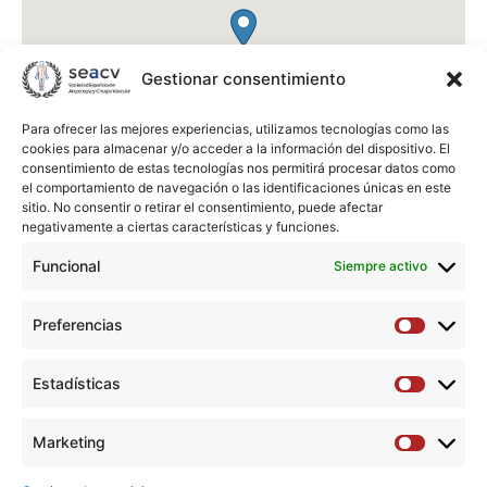
Gestionar consentimiento
Para ofrecer las mejores experiencias, utilizamos tecnologías como las
cookies para almacenar y/o acceder a la información del dispositivo. El
consentimiento de estas tecnologías nos permitirá procesar datos como
el comportamiento de navegación o las identificaciones únicas en este
sitio. No consentir o retirar el consentimiento, puede afectar
negativamente a ciertas características y funciones.
Funcional
Siempre activo
Vithas Limonar
Preferencias
C. de la Era, 6, Málaga-Este
Preferen
29016
Málaga
España
Estadísticas
Estadíst
Teléfono:
952 12 11 00
Marketing
Marketi