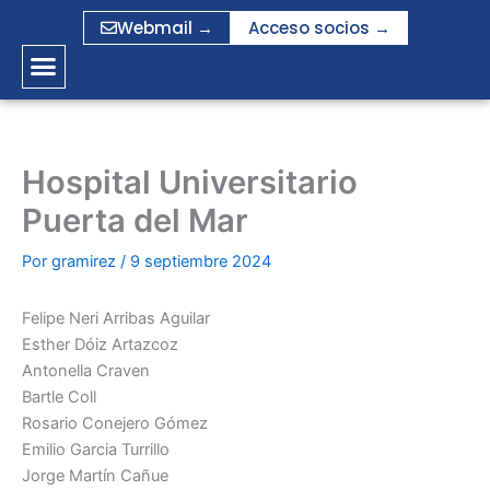
Ir
Webmail →
Acceso socios →
al
contenido
Hospital Universitario
Puerta del Mar
Por
gramirez
/
9 septiembre 2024
Felipe Neri Arribas Aguilar
Esther Dóiz Artazcoz
Antonella Craven
Bartle Coll
Rosario Conejero Gómez
Emilio Garcia Turrillo
Jorge Martín Cañue