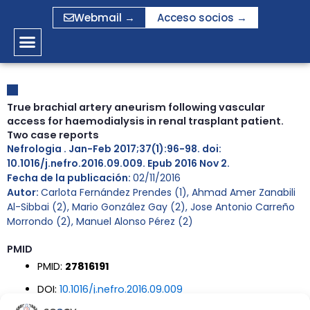
Ir
Webmail →
Acceso socios →
al
contenido
True brachial artery aneurism following vascular
access for haemodialysis in renal trasplant patient.
Two case reports
Nefrologia . Jan-Feb 2017;37(1):96-98. doi:
10.1016/j.nefro.2016.09.009. Epub 2016 Nov 2.
Fecha de la publicación:
02/11/2016
Autor:
Carlota Fernández Prendes (1), Ahmad Amer Zanabili
Al-Sibbai (2), Mario González Gay (2), Jose Antonio Carreño
Morrondo (2), Manuel Alonso Pérez (2)
PMID
PMID:
27816191
DOI:
10.1016/j.nefro.2016.09.009