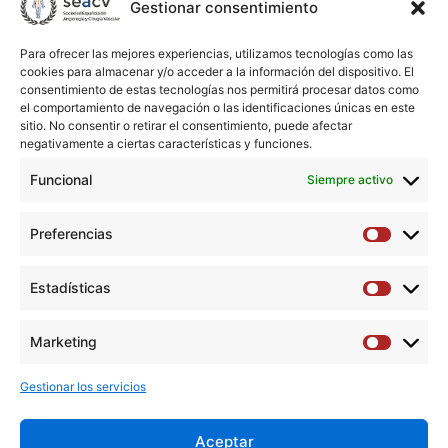
Gestionar consentimiento
Affiliations
Para ofrecer las mejores experiencias, utilizamos tecnologías como las
1
Servicio de Angiología y Cirugía Vascular, Hospital
cookies para almacenar y/o acceder a la información del dispositivo. El
Universitario Central de Asturias, Oviedo, Asturias, España.
consentimiento de estas tecnologías nos permitirá procesar datos como
Electronic address: carlota.f.prendes@gmail.com.
el comportamiento de navegación o las identificaciones únicas en este
sitio. No consentir o retirar el consentimiento, puede afectar
negativamente a ciertas características y funciones.
2
Servicio de Angiología y Cirugía Vascular, Hospital
Universitario Central de Asturias, Oviedo, Asturias, España.
Funcional
Siempre activo
Abstract
Preferencias
Preferen
No abstract available
Estadísticas
Estadíst
Descargar artículo →
Marketing
Marketi
Gestionar los servicios
Aceptar