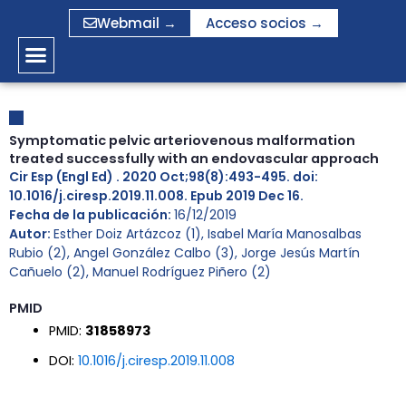
Ir
Webmail →
Acceso socios →
al
contenido
Symptomatic pelvic arteriovenous malformation
treated successfully with an endovascular approach
Cir Esp (Engl Ed) . 2020 Oct;98(8):493-495. doi:
10.1016/j.ciresp.2019.11.008. Epub 2019 Dec 16.
Fecha de la publicación:
16/12/2019
Autor:
Esther Doiz Artázcoz (1), Isabel María Manosalbas
Rubio (2), Angel González Calbo (3), Jorge Jesús Martín
Cañuelo (2), Manuel Rodríguez Piñero (2)
PMID
PMID:
31858973
DOI:
10.1016/j.ciresp.2019.11.008