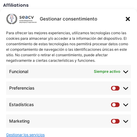
Affiliations
1
UGC de Angiología y Cirugía Vascular, Hospital
Gestionar consentimiento
Universitario Puerta del Mar, Cádiz, España. Electronic
address: edoiz@comcadiz.com.
Para ofrecer las mejores experiencias, utilizamos tecnologías como las
cookies para almacenar y/o acceder a la información del dispositivo. El
2
UGC de Angiología y Cirugía Vascular, Hospital
consentimiento de estas tecnologías nos permitirá procesar datos como
Universitario Puerta del Mar, Cádiz, España.
el comportamiento de navegación o las identificaciones únicas en este
sitio. No consentir o retirar el consentimiento, puede afectar
negativamente a ciertas características y funciones.
3
Atención Primaria y Comunitaria, C.S. Medina Sidonia,
Cádiz, España.
Funcional
Siempre activo
Abstract
Preferencias
Preferen
No abstract available
Estadísticas
Estadíst
Descargar artículo →
Marketing
Marketi
Gestionar los servicios