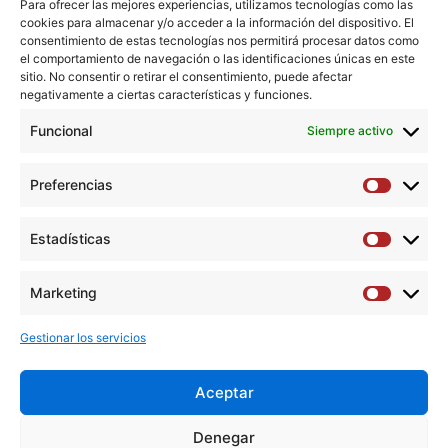
Para ofrecer las mejores experiencias, utilizamos tecnologías como las
cookies para almacenar y/o acceder a la información del dispositivo. El
Affiliations
consentimiento de estas tecnologías nos permitirá procesar datos como
1 Vascular Surgery Department, Hospital Donostia, Spain.
el comportamiento de navegación o las identificaciones únicas en este
sitio. No consentir o retirar el consentimiento, puede afectar
negativamente a ciertas características y funciones.
2 Vascular Surgery Department, Hospital de Cruces,
Barakaldo, Spain.
Funcional
Siempre activo
Abstract
Preferencias
Preferen
No abstract available
Estadísticas
Estadíst
Descargar artículo →
Marketing
Marketi
Gestionar los servicios
Aceptar
Y
F
T
I
L
Denegar