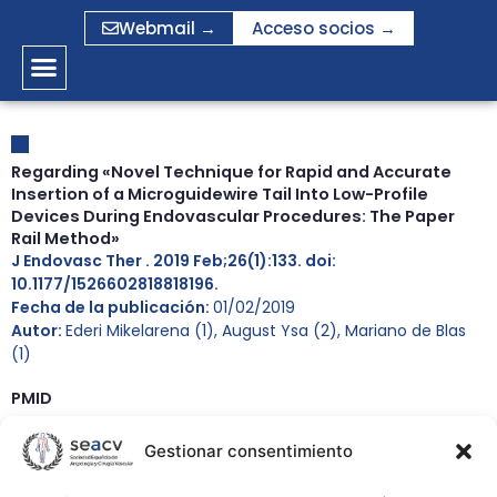
Ir
Webmail →
Acceso socios →
al
contenido
Regarding «Novel Technique for Rapid and Accurate
Insertion of a Microguidewire Tail Into Low-Profile
Devices During Endovascular Procedures: The Paper
Rail Method»
J Endovasc Ther . 2019 Feb;26(1):133. doi:
10.1177/1526602818818196.
Fecha de la publicación:
01/02/2019
Autor:
Ederi Mikelarena (1), August Ysa (2), Mariano de Blas
(1)
PMID
PMID:
30760130
Gestionar consentimiento
DOI:
10.1177/1526602818818196