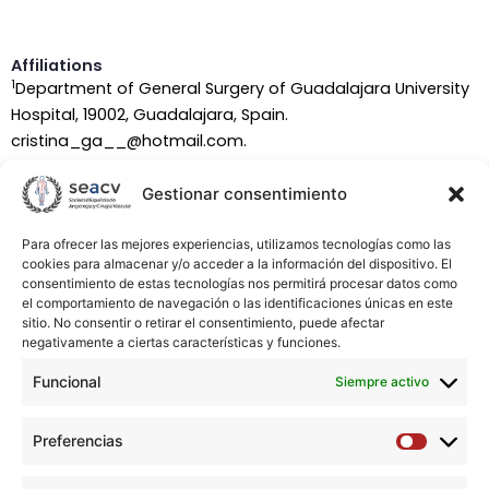
Affiliations
1
Department of General Surgery of Guadalajara University
Hospital, 19002, Guadalajara, Spain.
cristina_ga__@hotmail.com.
2
Gestionar consentimiento
Department of General Surgery of Guadalajara University
Hospital, 19002, Guadalajara, Spain.
Para ofrecer las mejores experiencias, utilizamos tecnologías como las
cookies para almacenar y/o acceder a la información del dispositivo. El
3
Alcalá de Henares University, 28871, Alcalá de Henares,
consentimiento de estas tecnologías nos permitirá procesar datos como
Spain.
el comportamiento de navegación o las identificaciones únicas en este
sitio. No consentir o retirar el consentimiento, puede afectar
negativamente a ciertas características y funciones.
4
Department of Vascular Surgery of Guadalajara
University Hospital, 19002, Guadalajara, Spain.
Funcional
Siempre activo
Abstract
Preferencias
Preferen
No abstract available