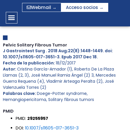
Ir
Webmail →
Acceso socios →
al
contenido
Pelvic Solitary Fibrous Tumor
J Gastrointest Surg . 2018 Aug;22(8):1448-1449. doi:
10.1007/s11605-017-3651-3. Epub 2017 Dec 18.
Fecha de la publicación:
18/12/2017
Autor:
Cristina García-Amador (1), Roberto De La Plaza
Llamas (2, 3), José Manuel Ramia Ángel (2) 3, Mercedes
Guerra Requena (4), Vladimir Arteaga Peralta (2), José
Valenzuela Torres (2)
Palabras clave:
Doege-Potter syndrome
,
Hemangiopericitoma
,
Solitary fibrous tumors
PMID
PMID:
29255957
DOI:
10.1007/s11605-017-3651-3