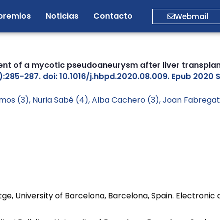
premios
Noticias
Contacto
Webmail
ent of a mycotic pseudoaneurysm after liver transplan
):285-287. doi: 10.1016/j.hbpd.2020.08.009. Epub 2020 S
 Ramos (3), Nuria Sabé (4), Alba Cachero (3), Joan Fabregat
vitge, University of Barcelona, Barcelona, Spain. Electroni