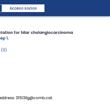
Acceso socios
tation for hilar cholangiocarcinoma
ep 1.
 (3)
c address: 31513llg@comb.cat.