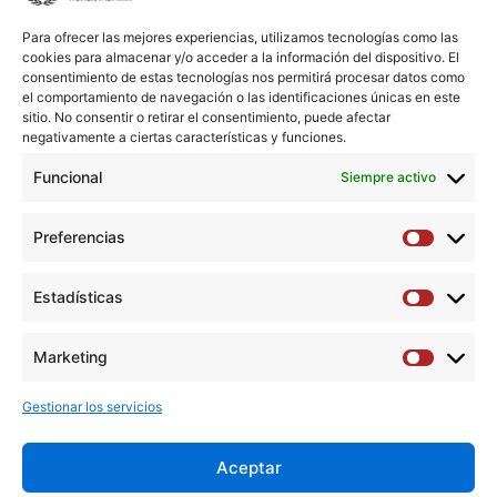
Affiliations
Para ofrecer las mejores experiencias, utilizamos tecnologías como las
1
Department of Vascular Surgery, Hospital Universitari
cookies para almacenar y/o acceder a la información del dispositivo. El
General de Catalunya, Carrer Pedro i Pons 1, Sant Cugat del
consentimiento de estas tecnologías nos permitirá procesar datos como
Vallès, Barcelona 08195, Spain.
el comportamiento de navegación o las identificaciones únicas en este
sitio. No consentir o retirar el consentimiento, puede afectar
negativamente a ciertas características y funciones.
2
Department of Vascular Surgery, Hospital Universitari Dr
Josep Trueta, Girona, Spain.
Funcional
Siempre activo
Abstract
Preferencias
Preferen
No abstract available
Estadísticas
Estadíst
Descargar artículo →
Marketing
Marketi
Gestionar los servicios
Aceptar