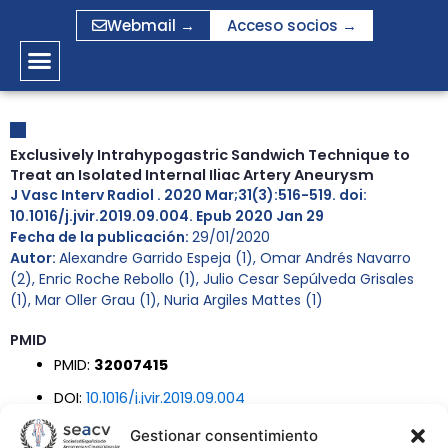
Ir
Webmail →
Acceso socios →
al
contenido
Exclusively Intrahypogastric Sandwich Technique to
Treat an Isolated Internal Iliac Artery Aneurysm
J Vasc Interv Radiol . 2020 Mar;31(3):516-519. doi:
10.1016/j.jvir.2019.09.004. Epub 2020 Jan 29
Fecha de la publicación:
29/01/2020
Autor:
Alexandre Garrido Espeja (1), Omar Andrés Navarro
(2), Enric Roche Rebollo (1), Julio Cesar Sepúlveda Grisales
(1), Mar Oller Grau (1), Nuria Argiles Mattes (1)
PMID
PMID:
32007415
DOI:
10.1016/j.jvir.2019.09.004
Gestionar consentimiento