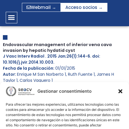
Ir
Webmail →
Acceso socios →
al
contenido
Endovascular management of inferior vena cava
invasion by hepatic hydatid cyst
J Vasc Interv Radiol . 2015 Jan;26(1):144-6. doi:
10.1016/j.jvir.2014.10.003.
Fecha de la publicación:
01/01/2015
Autor:
Enrique M San Norberto 1, Ruth Fuente 1, James H
Taylor 1, Carlos Vaquero 1
Gestionar consentimiento
PMID
PMID:
25541456
Para ofrecer las mejores experiencias, utilizamos tecnologías como las
DOI:
10.1016/j.jvir.2014.10.003
cookies para almacenar y/o acceder a la información del dispositivo. El
consentimiento de estas tecnologías nos permitirá procesar datos como
el comportamiento de navegación o las identificaciones únicas en este
sitio. No consentir o retirar el consentimiento, puede afectar
Affiliations