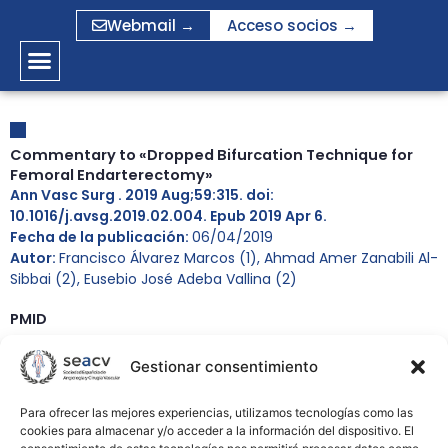
Ir
Webmail →
Acceso socios →
al
contenido
Commentary to «Dropped Bifurcation Technique for
Femoral Endarterectomy»
Ann Vasc Surg . 2019 Aug;59:315. doi:
10.1016/j.avsg.2019.02.004. Epub 2019 Apr 6.
Fecha de la publicación:
06/04/2019
Autor:
Francisco Álvarez Marcos (1), Ahmad Amer Zanabili Al-
Sibbai (2), Eusebio José Adeba Vallina (2)
PMID
PMID:
30959094
Gestionar consentimiento
DOI:
10.1016/j.avsg.2019.02.004
Para ofrecer las mejores experiencias, utilizamos tecnologías como las
cookies para almacenar y/o acceder a la información del dispositivo. El
Affiliations