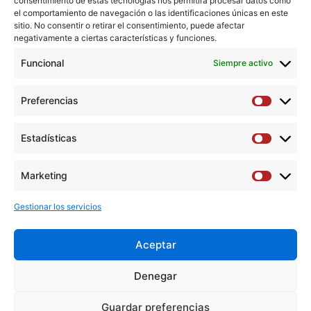
consentimiento de estas tecnologías nos permitirá procesar datos como
1
Asturias University Central Hospital (HUCA), Oviedo, Spain.
el comportamiento de navegación o las identificaciones únicas en este
sitio. No consentir o retirar el consentimiento, puede afectar
Electronic address: franalmar@gmail.com.
negativamente a ciertas características y funciones.
2
Asturias University Central Hospital (HUCA), Oviedo, Spain.
Funcional
Siempre activo
Abstract
Preferencias
Preferen
No abstract available
Estadísticas
Estadíst
Descargar artículo →
Marketing
Marketi
Gestionar los servicios
Aceptar
Y
F
T
I
L
Denegar
o
a
w
n
i
u
c
i
s
n
Guardar preferencias