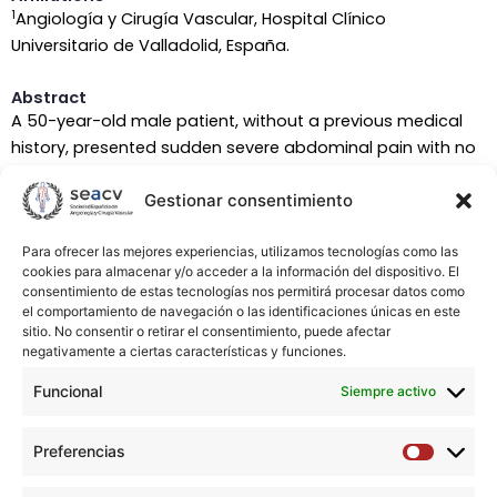
1
Angiología y Cirugía Vascular, Hospital Clínico
Universitario de Valladolid, España.
Abstract
A 50-year-old male patient, without a previous medical
history, presented sudden severe abdominal pain with no
alterations in the blood analysis. A CT-Angiography (CTA)
Gestionar consentimiento
was performed that showed a wall thickening of the
celiac trunk extended to the hepatic artery with a filiform
lumen and no involvement of the splenic artery. There
Para ofrecer las mejores experiencias, utilizamos tecnologías como las
cookies para almacenar y/o acceder a la información del dispositivo. El
were no signs of intestinal or liver ischemia, therefore no
consentimiento de estas tecnologías nos permitirá procesar datos como
further radiological tests were performed. The
el comportamiento de navegación o las identificaciones únicas en este
proteinogram and serology were normal, with no
sitio. No consentir o retirar el consentimiento, puede afectar
negativamente a ciertas características y funciones.
immunological and acute phase reactant markers,
excluding vasculitis. It appeared as an isolated lesion with
Funcional
Siempre activo
no signs of arterial dissection or pseudoaneurysms of the
remaining abdominal vessels or the aorta. Therefore, it
Preferencias
Preferen
was considered as a Segmental Arterial Mediolisis (SAM).