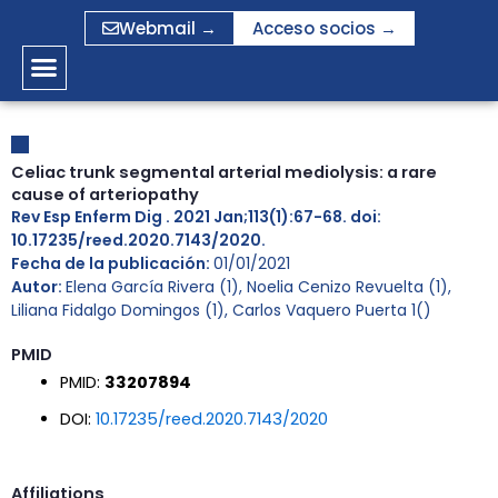
Ir
Webmail →
Acceso socios →
al
contenido
Celiac trunk segmental arterial mediolysis: a rare
cause of arteriopathy
Rev Esp Enferm Dig . 2021 Jan;113(1):67-68. doi:
10.17235/reed.2020.7143/2020.
Fecha de la publicación:
01/01/2021
Autor:
Elena García Rivera (1), Noelia Cenizo Revuelta (1),
Liliana Fidalgo Domingos (1), Carlos Vaquero Puerta 1()
PMID
PMID:
33207894
DOI:
10.17235/reed.2020.7143/2020
Affiliations