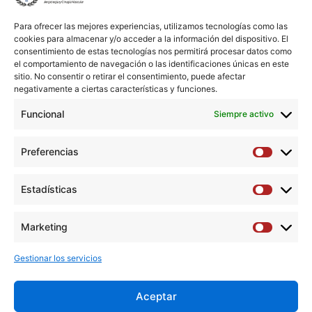
1
Unidad de Gestión Clínica (UGC) de Angiología y Cirugía
Para ofrecer las mejores experiencias, utilizamos tecnologías como las
Vascular, Hospital Universitario Puerta del Mar, Cádiz,
cookies para almacenar y/o acceder a la información del dispositivo. El
España. Electronic address: isamaru91@gmail.com.
consentimiento de estas tecnologías nos permitirá procesar datos como
el comportamiento de navegación o las identificaciones únicas en este
sitio. No consentir o retirar el consentimiento, puede afectar
2
Unidad de Gestión Clínica (UGC) de Angiología y Cirugía
negativamente a ciertas características y funciones.
Vascular, Hospital Universitario Puerta del Mar, Cádiz,
España.
Funcional
Siempre activo
Abstract
Preferencias
Preferen
No abstract available
Estadísticas
Estadíst
Descargar artículo →
Marketing
Marketi
Gestionar los servicios
Aceptar