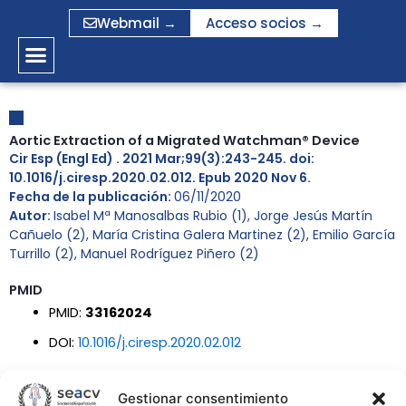
Ir
Webmail →
Acceso socios →
al
contenido
Aortic Extraction of a Migrated Watchman® Device
Cir Esp (Engl Ed) . 2021 Mar;99(3):243-245. doi:
10.1016/j.ciresp.2020.02.012. Epub 2020 Nov 6.
Fecha de la publicación:
06/11/2020
Autor:
Isabel Mª Manosalbas Rubio (1), Jorge Jesús Martín
Cañuelo (2), María Cristina Galera Martinez (2), Emilio García
Turrillo (2), Manuel Rodríguez Piñero (2)
PMID
PMID:
33162024
DOI:
10.1016/j.ciresp.2020.02.012
Gestionar consentimiento
Affiliations