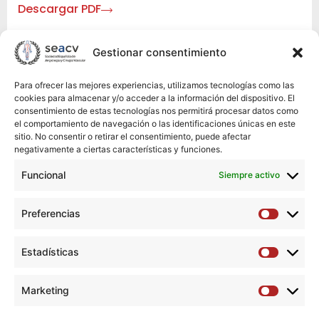
Descargar PDF
Premio SEACV a la mejor tesis doctoral
Gestionar consentimiento
Descargar PDF
Para ofrecer las mejores experiencias, utilizamos tecnologías como las
Premio Panel de la SEACV
Descargar PDF
cookies para almacenar y/o acceder a la información del dispositivo. El
consentimiento de estas tecnologías nos permitirá procesar datos como
el comportamiento de navegación o las identificaciones únicas en este
Premio SEACV al mejor artículo publicado en
sitio. No consentir o retirar el consentimiento, puede afectar
revista indexada
negativamente a ciertas características y funciones.
Descargar PDF
Funcional
Siempre activo
Programa actividades científicas y formativas
Preferencias
2024-25
Preferen
Descargar PDF
Estadísticas
Estadíst
Premio Fernando Martorell
Descargar PDF
Marketing
Marketi