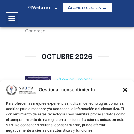
Ir
Webmail →
Acceso socios →
al
contenido
Congreso
OCTUBRE 2026
Oct 06 - 09 2026
40º CONGRESO ANUAL
Gestionar consentimiento
ESVS
Para ofrecer las mejores experiencias, utilizamos tecnologías como las
Belgrado (Serbia)
cookies para almacenar y/o acceder a la información del dispositivo. El
consentimiento de estas tecnologías nos permitirá procesar datos como
el comportamiento de navegación o las identificaciones únicas en este
Oct 14 - 16 2026
sitio. No consentir o retirar el consentimiento, puede afectar
negativamente a ciertas características y funciones.
SITE (INTERNATIONAL