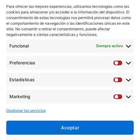
objetivos y qué supondrá para los profesionales que
Para ofrecer las mejores experiencias, utilizamos tecnologías como las
participen.
cookies para almacenar y/o acceder a la información del dispositivo. El
consentimiento de estas tecnologías nos permitirá procesar datos como
el comportamiento de navegación o las identificaciones únicas en este
Si quieres conocer todos los detalles y formar parte de
sitio. No consentir o retirar el consentimiento, puede afectar
esta primera experiencia, te invitamos a ver la entrevista y
negativamente a ciertas características y funciones.
sumarte a esta iniciativa solidaria.
Funcional
Siempre activo
Preferencias
Preferen
Estadísticas
Estadíst
Marketing
Marketi
Gestionar los servicios
Aceptar