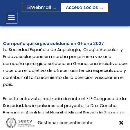
Ir
Webmail →
Acceso socios →
al
contenido
Campaña quirúrgica solidaria en Ghana 2027
La Sociedad Española de Angiología, Cirugía Vascular y
Endovascular pone en marcha por primera vez una
campaña quirúrgica solidaria en Ghana, una iniciativa que
nace con el objetivo de ofrecer asistencia especializada y
contribuir al fortalecimiento de la atención vascular en el
país.
En esta entrevista, realizada durante el 71.º Congreso de la
Sociedad, los impulsores del proyecto, la Dra. Concha
Bernardos Alcalde del Hospital Miguel Servet de Zaragoza
y el Dr. Jaume Julia Montoya, de Palma de Mallorca,
Gestionar consentimiento
explican cómo surgió esta iniciativa, cuáles son sus