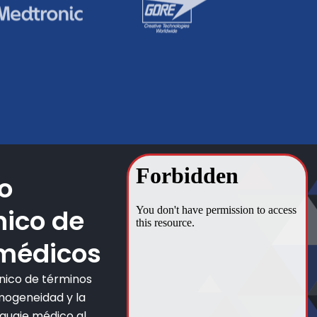
o
ico de
médicos
ánico de términos
mogeneidad y la
guaje médico al