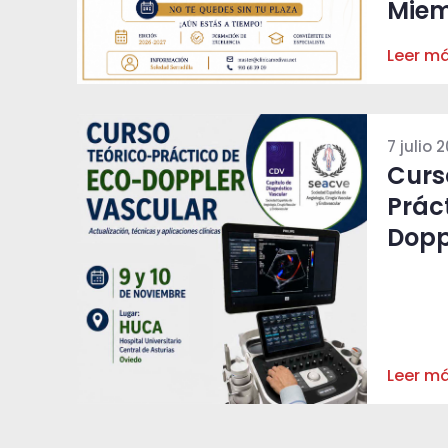
Miem
Leer m
7 julio 
Curs
Prác
Dopp
Leer m