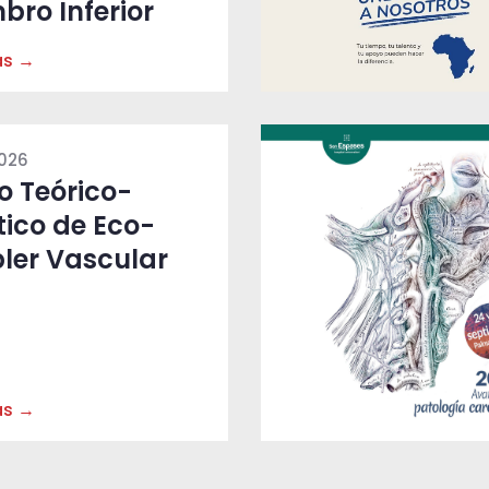
bro Inferior
ás →
2026
o Teórico-
tico de Eco-
ler Vascular
ás →