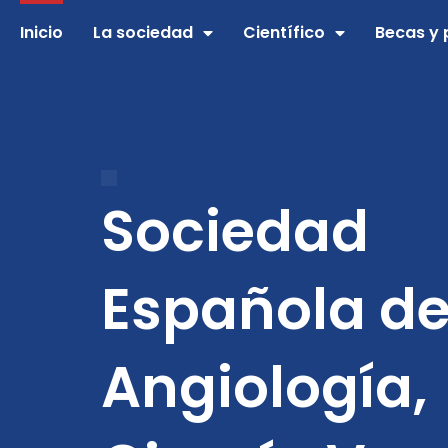
Ir
Inicio
La sociedad
Científico
Becas y 
al
contenido
Sociedad
Española d
Angiología,