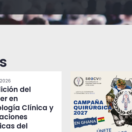
s
 2026
ición del
er en
logía Clínica y
raciones
icas del