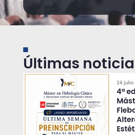
Últimas noticia
24 julio
4ª ed
Mást
Flebo
Alte
Estét