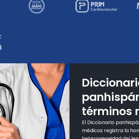
Diccionari
panhispán
términos 
El Diccionario panhisp
médicos registra la ho
heterogeneidad del len