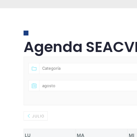
Agenda SEACV
JULIO
LU
MA
MI