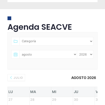
Agenda SEACVE
AGOSTO 2026
JULIO
LU
MA
MI
JU
VI
27
28
29
30
31